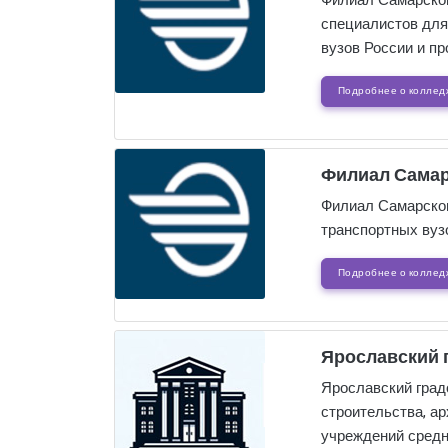
Филиал Самарског
специалистов для
вузов России и пр
Подробнее о коллед
Филиал Самар
Филиал Самарског
транспортных вуз
Подробнее о коллед
Ярославский 
Ярославский град
строительства, ар
учреждений средн