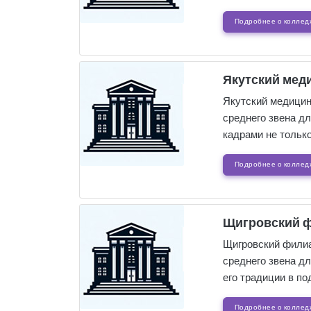
Подробнее о коллед
Якутский мед
Якутский медицин
среднего звена д
кадрами не тольк
Подробнее о коллед
Щигровский ф
Щигровский филиа
среднего звена д
его традиции в п
Подробнее о коллед