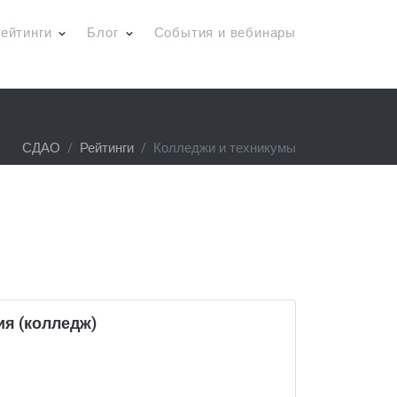
ейтинги
Блог
События и вебинары
СДАО
Рейтинги
Колледжи и техникумы
я (колледж)