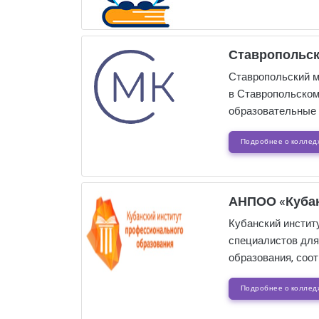
Ставропольс
Ставропольский м
в Ставропольском
образовательные 
Подробнее о коллед
АНПОО «Кубан
Кубанский инстит
специалистов для
образования, соо
Подробнее о коллед