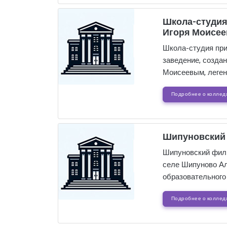
Школа-студия
Игоря Моисее
Школа-студия при
заведение, созда
Моисеевым, леген
Подробнее о коллед
Шипуновский 
Шипуновский фили
селе Шипуново Ал
образовательного
Подробнее о коллед