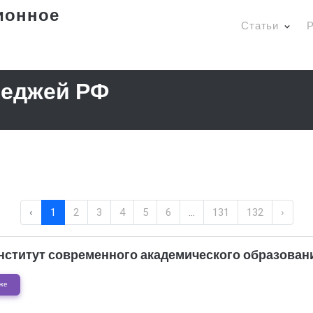
ионное
Статьи
Р
леджей РФ
‹
1
2
3
4
5
6
...
131
132
›
нститут современного академического образовани
же