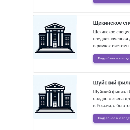
Щекинское сп
Щекинское специа
предназначенная 
в рамках системы
Подробнее о коллед
Шуйский фили
Шуйский филиал И
среднего звена д
в России, с богат
Подробнее о коллед