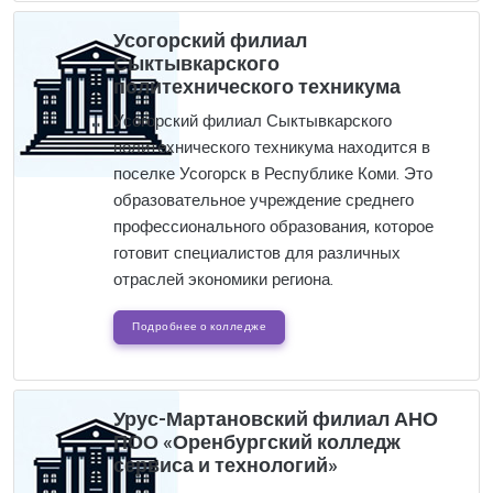
Усогорский филиал
Сыктывкарского
политехнического техникума
Усогорский филиал Сыктывкарского
политехнического техникума находится в
поселке Усогорск в Республике Коми. Это
образовательное учреждение среднего
профессионального образования, которое
готовит специалистов для различных
отраслей экономики региона.
Подробнее о колледже
Урус-Мартановский филиал АНО
ПОО «Оренбургский колледж
сервиса и технологий»