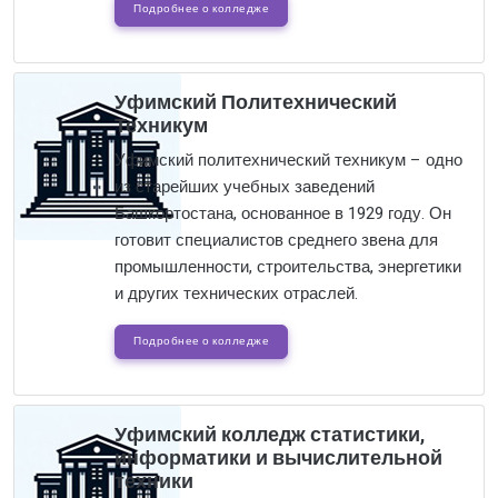
Подробнее о колледже
Уфимский Политехнический
Техникум
Уфимский политехнический техникум – одно
из старейших учебных заведений
Башкортостана, основанное в 1929 году. Он
готовит специалистов среднего звена для
промышленности, строительства, энергетики
и других технических отраслей.
Подробнее о колледже
Уфимский колледж статистики,
информатики и вычислительной
техники