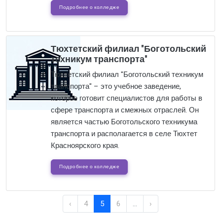
Подробнее о колледже
Тюхтетский филиал "Боготольский
техникум транспорта"
Тюхтетский филиал "Боготольский техникум
транспорта" – это учебное заведение,
которое готовит специалистов для работы в
сфере транспорта и смежных отраслей. Он
является частью Боготольского техникума
транспорта и располагается в селе Тюхтет
Красноярского края.
Подробнее о колледже
‹
4
5
6
...
›