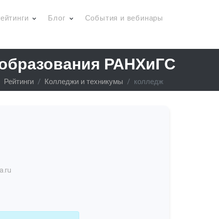
ейтинги
Блог
События и вебинары
 образования РАНХиГС
Рейтинги
Колледжи и техникумы
колледж
a.ru