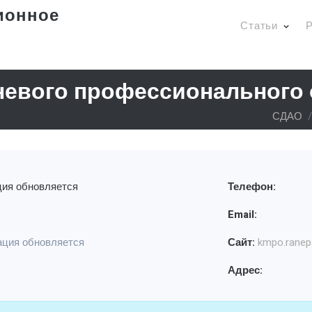
ионное
Статьи
Р
невого профессионального
СДАО
ия обновляется
Телефон:
Email:
ция обновляется
Сайт:
kmpo.ranep
Адрес: