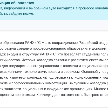
ация обновляется
е, информация о выбранном вузе находится в процессе обновл
ста, зайдите позже.
 образования РАНХиГС — это подразделение Российской академ
рограммы среднего профессионального образования и дополнит
ледж входит в структуру РАНХиГС, что позволяет студентам пол
кий состав. История колледжа связана с развитием системы п
 для государственного управления, экономики и социальной сф
рмационными технологиями, правом и сервисом. Основной упор 
пециализируется колледж на подготовке квалифицированных ка
 skills и профессиональных компетенций. Выпускники колледжа
бах занятости, социальных и юридических организациях. Многи
ащенным программам. Колледж дает возможность быстрого стар