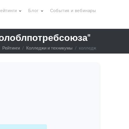
ейтинги
Блог
События и вебинары
олоблпотребсоюза"
Рейтинги
Колледжи и техникумы
колледж