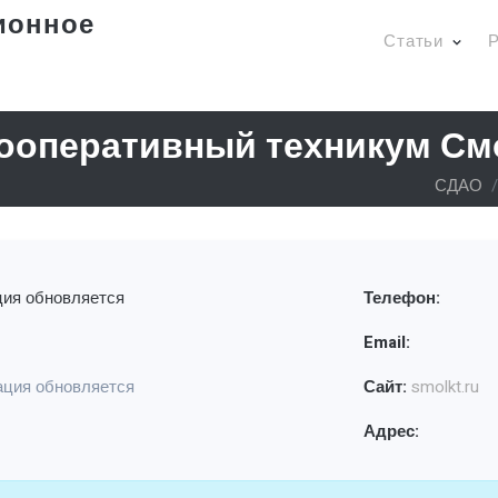
ионное
Статьи
Р
кооперативный техникум См
СДАО
ия обновляется
Телефон:
Email:
ция обновляется
Сайт:
smolkt.ru
Адрес: