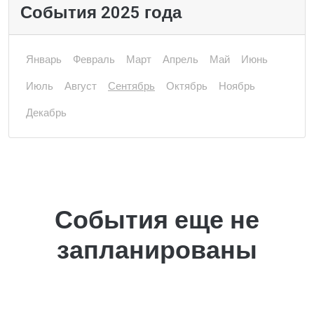
События 2025 года
Январь
Февраль
Март
Апрель
Май
Июнь
Июль
Август
Сентябрь
Октябрь
Ноябрь
Декабрь
События еще не
запланированы