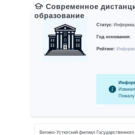
Современное дистанц
образование
Статус:
Информац
Год основания:
Рейтинг:
Информа
Информ
Извинит
Пожалуй
Велико-Устюгский филиал Государственного у