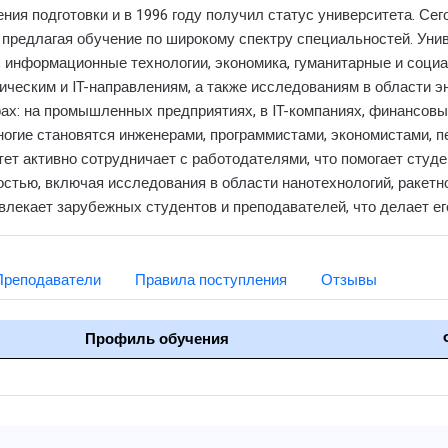
ния подготовки и в 1996 году получил статус университета. Се
 предлагая обучение по широкому спектру специальностей. Унив
, информационные технологии, экономика, гуманитарные и соци
ическим и IT-направлениям, а также исследованиям в области эн
х: на промышленных предприятиях, в IT-компаниях, финансовых
огие становятся инженерами, программистами, экономистами, пе
итет активно сотрудничает с работодателями, что помогает студ
стью, включая исследования в области нанотехнологий, ракетно
влекает зарубежных студентов и преподавателей, что делает е
Преподаватели
Правила поступления
Отзывы
Профиль обучения