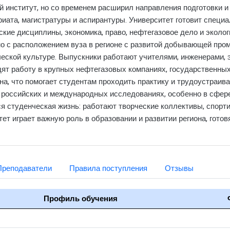
й институт, но со временем расширил направления подготовки и
ата, магистратуры и аспирантуры. Университет готовит специал
ские дисциплины, экономика, право, нефтегазовое дело и эколо
ано с расположением вуза в регионе с развитой добывающей пр
еской культуре. Выпускники работают учителями, инженерами, э
ят работу в крупных нефтегазовых компаниях, государственных
на, что помогает студентам проходить практику и трудоустраив
в российских и международных исследованиях, особенно в сфере
я студенческая жизнь: работают творческие коллективы, спорти
ет играет важную роль в образовании и развитии региона, гот
Преподаватели
Правила поступления
Отзывы
Профиль обучения