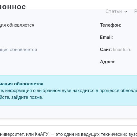
ионное
Статьи
Р
ия обновляется
Телефон:
Email:
ция обновляется
Сайт:
knastu.ru
Адрес:
ация обновляется
е, информация о выбранном вузе находится в процессе обновл
ста, зайдите позже.
иверситет, или КнАГУ, — это один из ведущих технических вузо