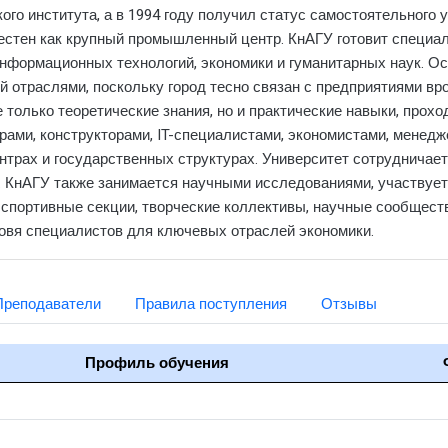
ого института, а в 1994 году получил статус самостоятельного 
естен как крупный промышленный центр. КнАГУ готовит специал
 информационных технологий, экономики и гуманитарных наук. О
 отраслями, поскольку город тесно связан с предприятиями вр
 только теоретические знания, но и практические навыки, прох
рами, конструкторами, IT-специалистами, экономистами, менед
ентрах и государственных структурах. Университет сотруднича
. КнАГУ также занимается научными исследованиями, участвует
т спортивные секции, творческие коллективы, научные сообщест
товя специалистов для ключевых отраслей экономики.
Преподаватели
Правила поступления
Отзывы
Профиль обучения