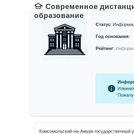
Современное дистанц
образование
Статус:
Информац
Год основания:
Рейтинг:
Информа
Информ
Извинит
Пожалуй
Комсомольский-на-Амуре государственный ун