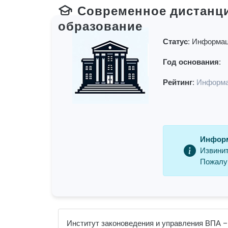
Современное дистанц
образование
Статус:
Информац
Год основания:
Рейтинг:
Информа
Информ
Извинит
Пожалуй
Институт законоведения и управления ВПА –