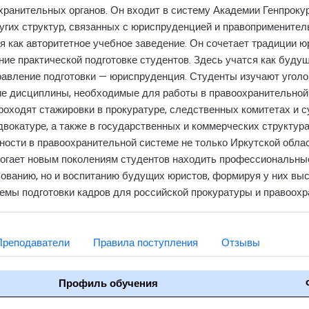
хранительных органов. Он входит в систему Академии Генпрокур
ругих структур, связанных с юриспруденцией и правоприменител
бя как авторитетное учебное заведение. Он сочетает традиции
ие практической подготовке студентов. Здесь учатся как будущ
равление подготовки — юриспруденция. Студенты изучают уголов
гие дисциплины, необходимые для работы в правоохранительной
проходят стажировки в прокуратуре, следственных комитетах и 
двокатуре, а также в государственных и коммерческих структура
ости в правоохранительной системе не только Иркутской област
могает новым поколениям студентов находить профессиональны
зованию, но и воспитанию будущих юристов, формируя у них в
темы подготовки кадров для российской прокуратуры и правоохр
Преподаватели
Правила поступления
Отзывы
Профиль обучения