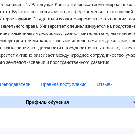
ыл основан в 1779 году как Константиновская землемерная школа
тета. Вуз готовит специалистов в сфере земельных отношений, 
я территориями. Студенты изучают современные технологии гео
земельного права. Университет специализируется на подготовк
ением земельными ресурсами, градостроительством, экологиче
млеустроителями, кадастровыми инженерами, геодезистами, сп
а также занимают должности в государственных органах, таких 
ерситет активно развивает международное сотрудничество, уча
го землепользования и пространственного развития.
Преподаватели
Правила поступления
Отзывы
Профиль обучения