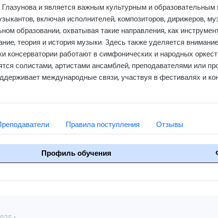
а Глазунова и является важным культурным и образовательным 
зыкантов, включая исполнителей, композиторов, дирижеров, муз
ном образовании, охватывая такие направления, как инструмен
ание, теория и история музыки. Здесь также уделяется внимани
и консерватории работают в симфонических и народных оркестр
ятся солистами, артистами ансамблей, преподавателями или пр
ддерживает международные связи, участвуя в фестивалях и кон
Преподаватели
Правила поступления
Отзывы
Профиль обучения
25 г.