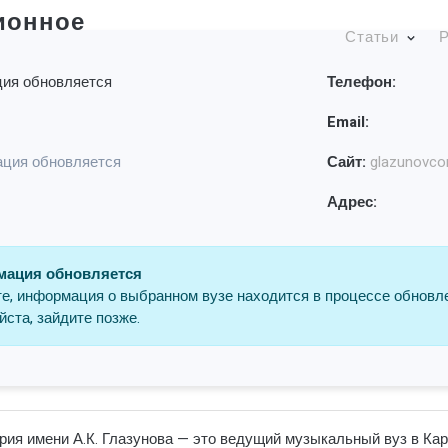
ионное
Статьи
Р
ия обновляется
Телефон:
Email:
ция обновляется
Сайт:
glazunovco
Адрес:
ация обновляется
е, информация о выбранном вузе находится в процессе обновл
ста, зайдите позже.
ия имени А.К. Глазунова — это ведущий музыкальный вуз в Каре