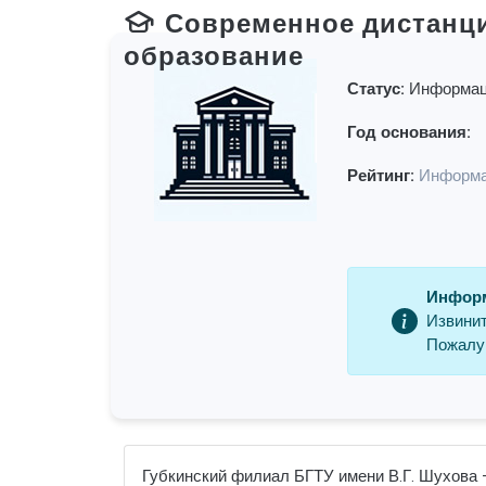
Современное дистанц
образование
Статус:
Информац
Год основания:
Рейтинг:
Информа
Информ
Извинит
Пожалуй
Губкинский филиал БГТУ имени В.Г. Шухова –