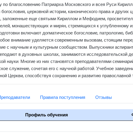
у по благословению Патриарха Московского и всея Руси Кирилл
богословия, церковной истории, канонического права и других
, заложенные еще святыми Кириллом и Мефодием, просветителя
лей, монашествующих и мирян, стремящихся к углубленному и
одготовки включают догматическое богословие, патрологию, биб
Особое внимание уделяется современным вызовам, стоящим пе
вие с научным и культурным сообществом. Выпускники аспирант
еподают в духовных школах, занимаются исследовательской де
кой науки. Многие из них становятся преподавателями семинари
кое служение, сочетая его с научной работой. Учебное заведе
ой Церкви, способствуя сохранению и развитию православной 
Преподаватели
Правила поступления
Отзывы
Профиль обучения