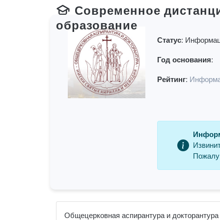
Современное дистанц
образование
Статус:
Информац
Год основания:
Рейтинг:
Информа
Информ
Извинит
Пожалуй
Общецерковная аспирантура и докторантура