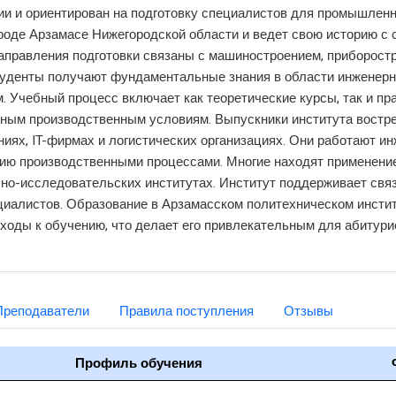
и и ориентирован на подготовку специалистов для промышленнос
роде Арзамасе Нижегородской области и ведет свою историю с 
аправления подготовки связаны с машиностроением, приборост
 Студенты получают фундаментальные знания в области инженерн
Учебный процесс включает как теоретические курсы, так и пра
ьным производственным условиям. Выпускники института востр
ниях, IT-фирмах и логистических организациях. Они работают и
ию производственными процессами. Многие находят применение
но-исследовательских институтах. Институт поддерживает связ
иалистов. Образование в Арзамасском политехническом инстит
ходы к обучению, что делает его привлекательным для абитур
Преподаватели
Правила поступления
Отзывы
Профиль обучения