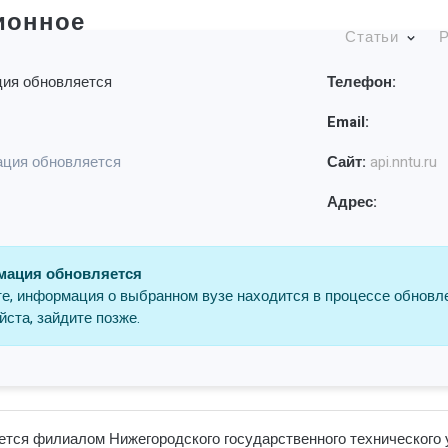
ионное
Статьи
Р
ия обновляется
Телефон:
Email:
ция обновляется
Сайт:
api.nntu.ru
Адрес:
ация обновляется
е, информация о выбранном вузе находится в процессе обновл
ста, зайдите позже.
тся филиалом Нижегородского государственного технического у