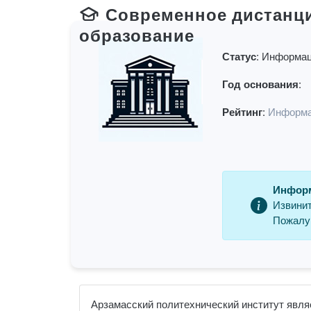
Современное дистанц
образование
Статус:
Информац
Год основания:
Рейтинг:
Информа
Информ
Извинит
Пожалуй
Арзамасский политехнический институт являе