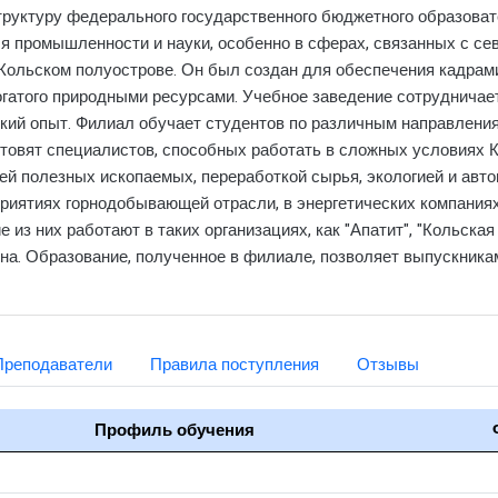
труктуру федерального государственного бюджетного образова
ля промышленности и науки, особенно в сферах, связанных с с
а Кольском полуострове. Он был создан для обеспечения кадра
богатого природными ресурсами. Учебное заведение сотруднич
кий опыт. Филиал обучает студентов по различным направлениям
готовят специалистов, способных работать в сложных условиях 
й полезных ископаемых, переработкой сырья, экологией и авт
иятиях горнодобывающей отрасли, в энергетических компаниях,
е из них работают в таких организациях, как "Апатит", "Кольская
а. Образование, полученное в филиале, позволяет выпускникам 
Преподаватели
Правила поступления
Отзывы
Профиль обучения