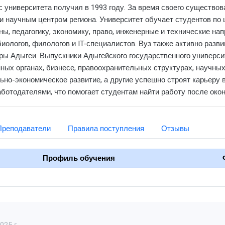
ус университета получил в 1993 году. За время своего существ
и научным центром региона. Университет обучает студентов по
ы, педагогику, экономику, право, инженерные и технические на
биологов, филологов и IT-специалистов. Вуз также активно разв
туры Адыгеи. Выпускники Адыгейского государственного универс
ых органах, бизнесе, правоохранительных структурах, научных 
льно-экономическое развитие, а другие успешно строят карьеру в
ботодателями, что помогает студентам найти работу после око
Преподаватели
Правила поступления
Отзывы
Профиль обучения
25 г.