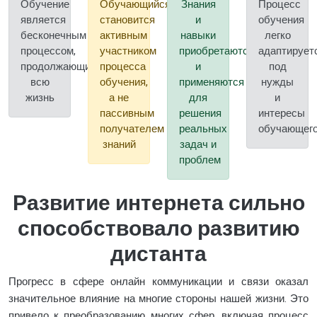
Обучение
Обучающийся
Знания
Процесс
является
становится
и
обучения
бесконечным
активным
навыки
легко
процессом,
участником
приобретаются
адаптирует
продолжающимся
процесса
и
под
всю
обучения,
применяются
нужды
жизнь
а не
для
и
пассивным
решения
интересы
получателем
реальных
обучающег
знаний
задач и
проблем
Развитие интернета сильно
способствовало развитию
дистанта
Прогресс в сфере онлайн коммуникации и связи оказал
значительное влияние на многие стороны нашей жизни. Это
привело к преобразованию многих сфер, включая процесс