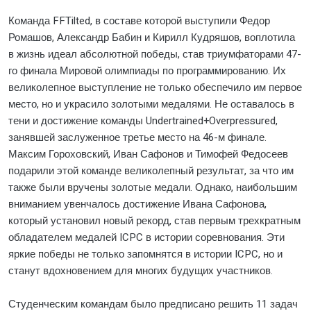
Команда FFTilted, в составе которой выступили Федор
Ромашов, Александр Бабин и Кирилл Кудряшов, воплотила
в жизнь идеал абсолютной победы, став триумфаторами 47-
го финала Мировой олимпиады по программированию. Их
великолепное выступление не только обеспечило им первое
место, но и украсило золотыми медалями. Не оставалось в
тени и достижение команды Undertrained+Overpressured,
занявшей заслуженное третье место на 46-м финале.
Максим Гороховский, Иван Сафонов и Тимофей Федосеев
подарили этой команде великолепный результат, за что им
также были вручены золотые медали. Однако, наибольшим
вниманием увенчалось достижение Ивана Сафонова,
который установил новый рекорд, став первым трехкратным
обладателем медалей ICPC в истории соревнования. Эти
яркие победы не только запомнятся в истории ICPC, но и
станут вдохновением для многих будущих участников.
Студенческим командам было предписано решить 11 задач