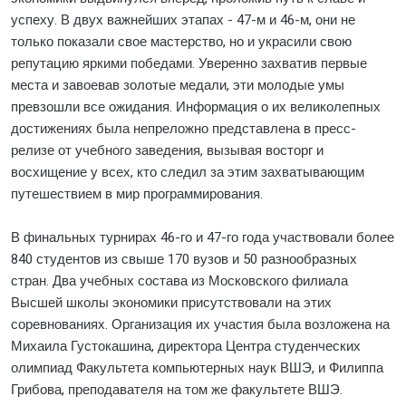
успеху. В двух важнейших этапах - 47-м и 46-м, они не
только показали свое мастерство, но и украсили свою
репутацию яркими победами. Уверенно захватив первые
места и завоевав золотые медали, эти молодые умы
превзошли все ожидания. Информация о их великолепных
достижениях была непреложно представлена в пресс-
релизе от учебного заведения, вызывая восторг и
восхищение у всех, кто следил за этим захватывающим
путешествием в мир программирования.
В финальных турнирах 46-го и 47-го года участвовали более
840 студентов из свыше 170 вузов и 50 разнообразных
стран. Два учебных состава из Московского филиала
Высшей школы экономики присутствовали на этих
соревнованиях. Организация их участия была возложена на
Михаила Густокашина, директора Центра студенческих
олимпиад Факультета компьютерных наук ВШЭ, и Филиппа
Грибова, преподавателя на том же факультете ВШЭ.